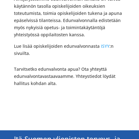
käytännön tasolla opiskelijoiden oikeuksien
toteutumista, toimia opiskelijoiden tukena ja apuna
epäselvissä tilanteissa. Edunvalvonnalla edistetään
myös nykyisiä opetus- ja toimintakäytäntöjä
yhteistyössä oppilaitosten kanssa.
Lue lisää opiskelijoiden edunvalvonnasta
ISYY
:n
sivuilta.
Tarvitsetko edunvalvonta apua? Ota yhteyttä
edunvalvontavastaavaamme. Yhteystiedot löydät
hallitus kohdan alta.
Itä-Suomen yliopiston terveys- ja