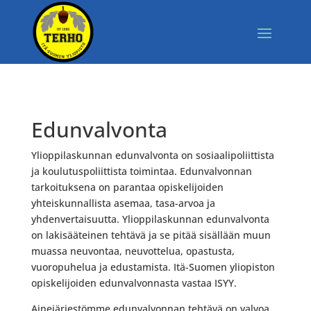
Edunvalvonta
Ylioppilaskunnan edunvalvonta on sosiaalipoliittista
ja koulutuspoliittista toimintaa. Edunvalvonnan
tarkoituksena on parantaa opiskelijoiden
yhteiskunnallista asemaa, tasa-arvoa ja
yhdenvertaisuutta. Ylioppilaskunnan edunvalvonta
on lakisääteinen tehtävä ja se pitää sisällään muun
muassa neuvontaa, neuvottelua, opastusta,
vuoropuhelua ja edustamista. Itä-Suomen yliopiston
opiskelijoiden edunvalvonnasta vastaa ISYY.
Ainejärjestömme edunvalvonnan tehtävä on valvoa