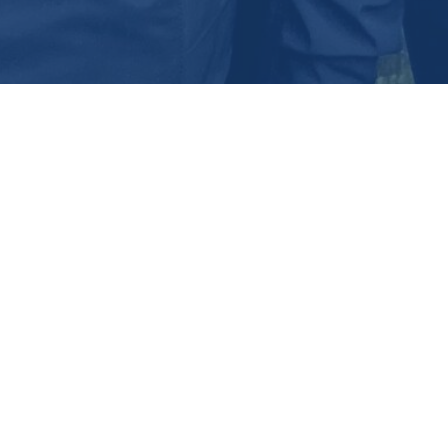
SYKETTÄ
Sykettä tarjoaa monipuolisen, erilaiset liikkujat
huomioivan liikuntakalenterin Itä-Suomen yliopiston
Kuopion kampuksen opiskelijoille. Tavoitteena on
aktiivinen, sosiaalinen ja hyvinvoiva
korkeakouluyhteisö. Sykettä-käyttäjäksi pääset
rekisteröitymällä palveluun sekä maksamalla
edullisen käyttäjämaksun. Maksua vastaan saat
liikuntatarran sekä käyttöoikeuden monipuolisiin
sykettä-liikuntapalveluihin.