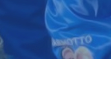
LIITTYMINEN
Kuka voi liittyä?
Terho ry on Itä-Suomen yliopiston terveyden