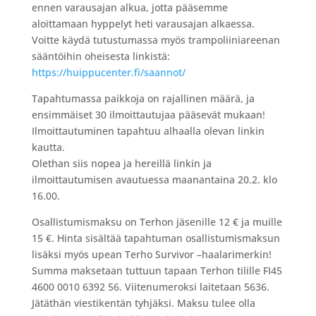
ennen varausajan alkua, jotta pääsemme
aloittamaan hyppelyt heti varausajan alkaessa.
Voitte käydä tutustumassa myös trampoliiniareenan
sääntöihin oheisesta linkistä:
https://huippucenter.fi/saannot/
Tapahtumassa paikkoja on rajallinen määrä, ja
ensimmäiset 30 ilmoittautujaa pääsevät mukaan!
Ilmoittautuminen tapahtuu alhaalla olevan linkin
kautta.
Olethan siis nopea ja hereillä linkin ja
ilmoittautumisen avautuessa maanantaina 20.2. klo
16.00.
Osallistumismaksu on Terhon jäsenille 12 € ja muille
15 €. Hinta sisältää tapahtuman osallistumismaksun
lisäksi myös upean Terho Survivor –haalarimerkin!
Summa maksetaan tuttuun tapaan Terhon tilille FI45
4600 0010 6392 56. Viitenumeroksi laitetaan 5636.
Jätäthän viestikentän tyhjäksi. Maksu tulee olla