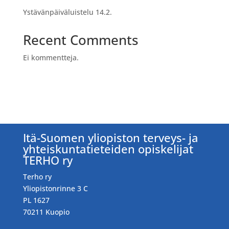
Ystävänpäiväluistelu 14.2.
Recent Comments
Ei kommentteja.
Itä-Suomen yliopiston terveys- ja
yhteiskuntatieteiden opiskelijat
TERHO ry
Terho ry
Yliopistonrinne 3 C
PL 1627
70211 Kuopio