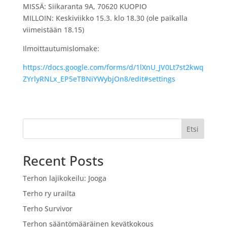
MISSÄ: Siikaranta 9A, 70620 KUOPIO
MILLOIN: Keskiviikko 15.3. klo 18.30 (ole paikalla
viimeistään 18.15)
Ilmoittautumislomake:
https://docs.google.com/forms/d/1lXnU_JV0Lt7st2kwq
ZYrlyRNLx_EP5eTBNiYWybjOn8/edit#settings
Etsi
Recent Posts
Terhon lajikokeilu: Jooga
Terho ry urailta
Terho Survivor
Terhon sääntömääräinen kevätkokous