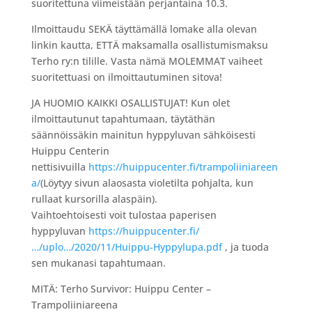
suoritettuna viimeistään perjantaina 10.3.
Ilmoittaudu SEKÄ täyttämällä lomake alla olevan
linkin kautta, ETTÄ maksamalla osallistumismaksu
Terho ry:n tilille. Vasta nämä MOLEMMAT vaiheet
suoritettuasi on ilmoittautuminen sitova!
JA HUOMIO KAIKKI OSALLISTUJAT! Kun olet
ilmoittautunut tapahtumaan, täytäthän
säännöissäkin mainitun hyppyluvan sähköisesti
Huippu Centerin
nettisivuilla
https://huippucenter.fi/trampoliiniareen
a/
(Löytyy sivun alaosasta violetilta pohjalta, kun
rullaat kursorilla alaspäin).
Vaihtoehtoisesti voit tulostaa paperisen
hyppyluvan
https://huippucenter.fi/
…/uplo…/2020/11/Huippu-Hyppylupa.pdf
, ja tuoda
sen mukanasi tapahtumaan.
MITÄ: Terho Survivor: Huippu Center –
Trampoliiniareena