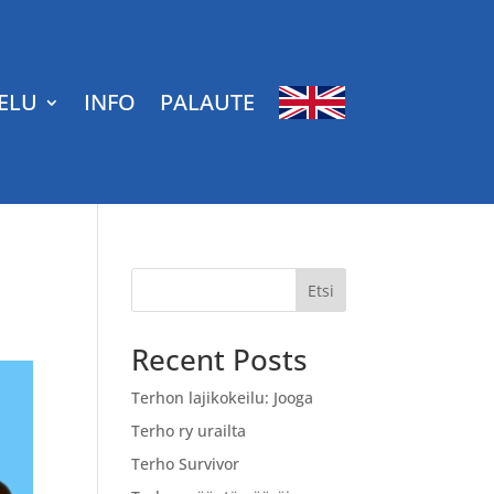
ELU
INFO
PALAUTE
Etsi
Recent Posts
Terhon lajikokeilu: Jooga
Terho ry urailta
Terho Survivor