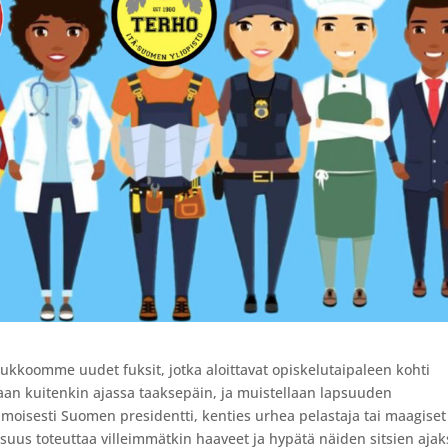
 joukkoomme uudet fuksit, jotka aloittavat opiskelutaipaleen kohti
aan kuitenkin ajassa taaksepäin, ja muistellaan lapsuuden
moisesti Suomen presidentti, kenties urhea pelastaja tai maagiset
suus toteuttaa villeimmätkin haaveet ja hypätä näiden sitsien ajak