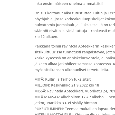
ihka ensimmäiseen unelma-ammattiisi!
On siis koittanut aika tutustuttaa Kultin ja Ter
pöytäjuhla, jossa korkeakouluopiskelijat ko
hulvattomia juomalauluja. Fuksisitseillä on ta
säännöt eivät olisi vielä tuttuja – rohkeasti 
klo 12 alkaen.
Paikkana toimii ravintola Apteekkarin keskiker
sitsikulttuurissa tunnetusti rangaistavaa, jote
koska kyseessä on anniskeluravintola, ei paikal
jälkeen alkaa jatkobileet samassa kohteessa. Kau
myös sitsikansan ulkopuoliset tervetulleita.
MITÄ: Kultin ja Terhon fuksisitsit
MILLOIN: Keskiviikko 21.9.2022 klo 18
MISSÄ: Ravintola Apteekkari, Vuorikatu 24, 70
MITÄ MAKSAA: Alkoholiton 17 € / alkoholillinen 1
jatkot). Narikka 3 € ei sisälly hintaan
PUKEUTUMINEN: Teemaa mukaillen lapsuuden h
MITEN ILMOTTAUDUN: Kideapp (linkki tulee 