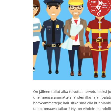
On jälleen tullut aika toivottaa tervetulleeksi
unelmiensa ammatteja! Yhden illan ajan palat
haaveammatteja; halusitko sinä olla kunnianhi
taidot omaava taikuri? Nyt on vihdoin mahdolli