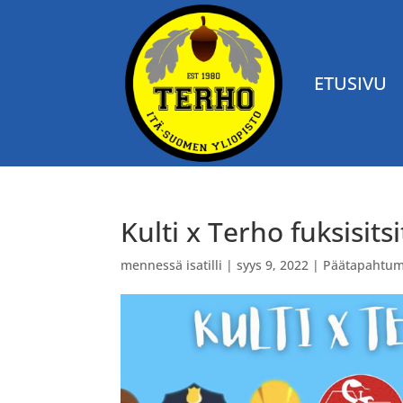
ETUSIVU
Kulti x Terho fuksisits
mennessä
isatilli
|
syys 9, 2022
|
Päätapahtum