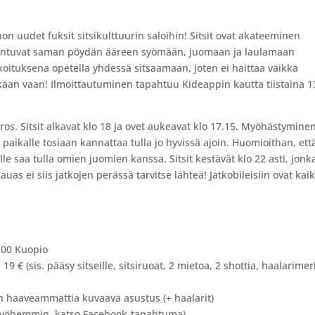
hon uudet fuksit sitsikulttuurin saloihin! Sitsit ovat akateeminen
koontuvat saman pöydän ääreen syömään, juomaan ja laulamaan
rkoituksena opetella yhdessä sitsaamaan, joten ei haittaa vaikka
mukaan vaan! Ilmoittautuminen tapahtuu Kideappin kautta tiistaina 1
ros. Sitsit alkavat klo 18 ja ovet aukeavat klo 17.15. Myöhästymine
n paikalle tosiaan kannattaa tulla jo hyvissä ajoin. Huomioithan, ett
le saa tulla omien juomien kanssa. Sitsit kestävät klo 22 asti, jonk
as ei siis jatkojen perässä tarvitse lähteä! Jatkobileisiin ovat kaik
100 Kuopio
9 € (sis. pääsy sitseille, sitsiruoat, 2 mietoa, 2 shottia, haalarimer
aaveammattia kuvaava asustus (+ haalarit)
myöhemmin, katso Facebook-tapahtuma)