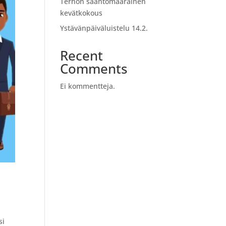
Terhon sääntömääräinen
kevätkokous
Ystävänpäiväluistelu 14.2.
Recent
Comments
Ei kommentteja.
si