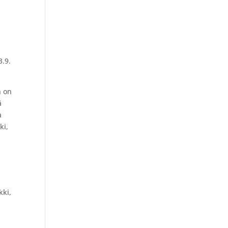
3.9.
n on
ä
a
ki,
kki,