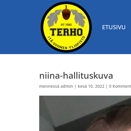
ETUSIVU
niina-hallituskuva
mennessä
admin
|
kesä 10, 2022
|
0 Komment