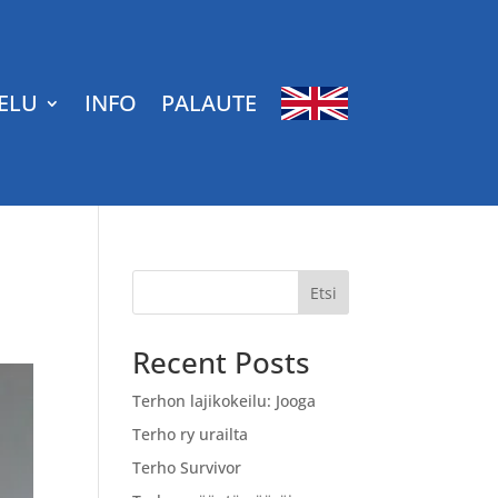
ELU
INFO
PALAUTE
Etsi
Recent Posts
Terhon lajikokeilu: Jooga
Terho ry urailta
Terho Survivor