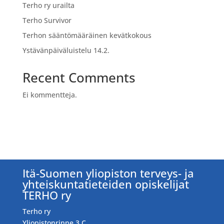
Terho ry urailta
Terho Survivor
Terhon sääntömääräinen kevätkokous
Ystävänpäiväluistelu 14.2.
Recent Comments
Ei kommentteja.
Itä-Suomen yliopiston terveys- ja
yhteiskuntatieteiden opiskelijat
TERHO ry
Terho ry
Yliopistonrinne 3 C