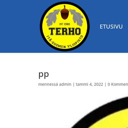
ETUSIVU
pp
mennessä
admin
|
tammi 4, 2022
|
0 Komment