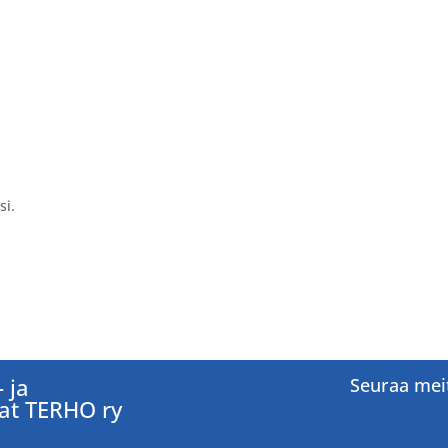
i.
 ja
Seuraa mei
jat TERHO ry