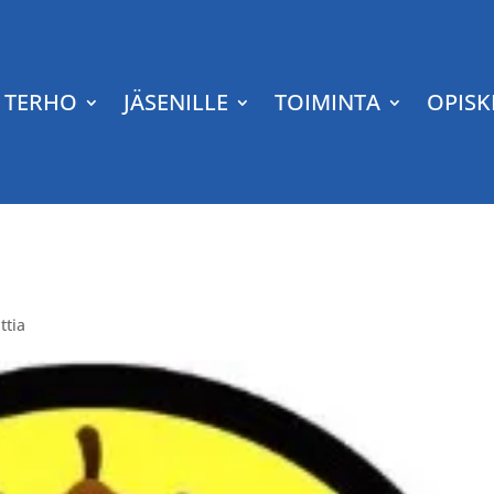
TERHO
JÄSENILLE
TOIMINTA
OPISK
tia