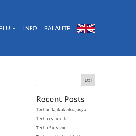
ELU
INFO
PALAUTE
Etsi
Recent Posts
Terhon lajikokeilu: Jooga
Terho ry urailta
Terho Survivor