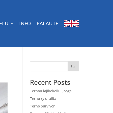
ELU
INFO
PALAUTE
Etsi
Recent Posts
Terhon lajikokeilu: Jooga
Terho ry urailta
Terho Survivor