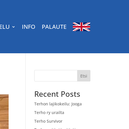
ELU
INFO
PALAUTE
Etsi
Recent Posts
Terhon lajikokeilu: Jooga
Terho ry urailta
Terho Survivor