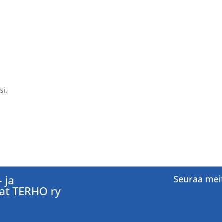
i.
 ja
Seuraa mei
jat TERHO ry