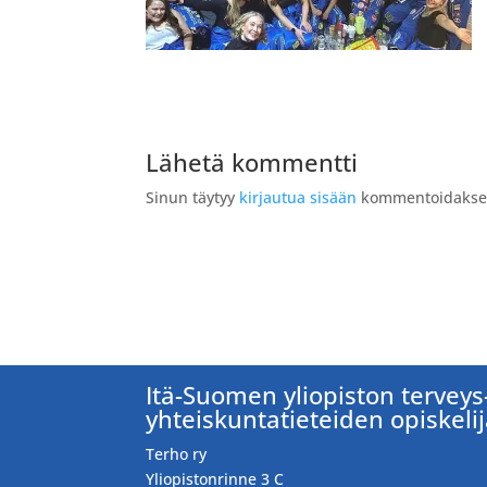
Lähetä kommentti
Sinun täytyy
kirjautua sisään
kommentoidakses
Itä-Suomen yliopiston terveys-
yhteiskuntatieteiden opiskeli
Terho ry
Yliopistonrinne 3 C