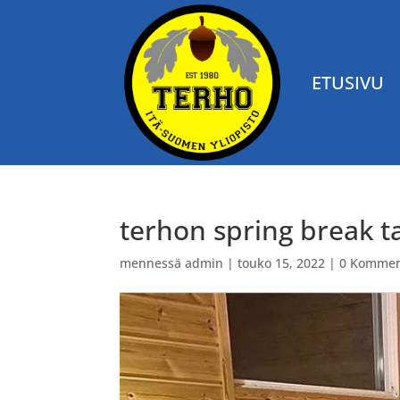
ETUSIVU
terhon spring break t
mennessä
admin
|
touko 15, 2022
|
0 Kommen