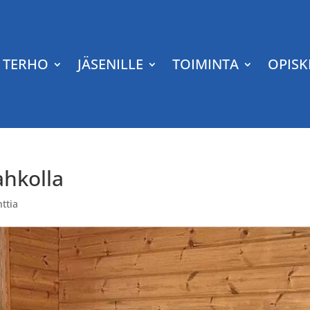
TERHO
JÄSENILLE
TOIMINTA
OPISK
ahkolla
ttia